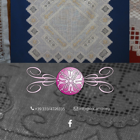
Il Ricamo dalla A alla Z
+39 333/4726335
info@ilricamo.org